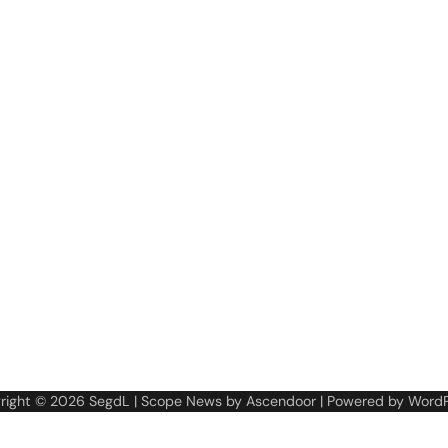
right © 2026
SegdL
| Scope News by
Ascendoor
| Powered by
WordP