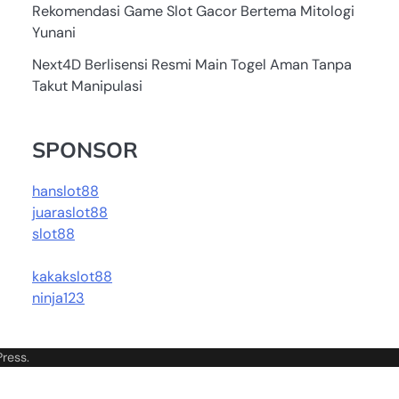
Rekomendasi Game Slot Gacor Bertema Mitologi
Yunani
Next4D Berlisensi Resmi Main Togel Aman Tanpa
Takut Manipulasi
SPONSOR
hanslot88
juaraslot88
slot88
kakakslot88
ninja123
ress
.